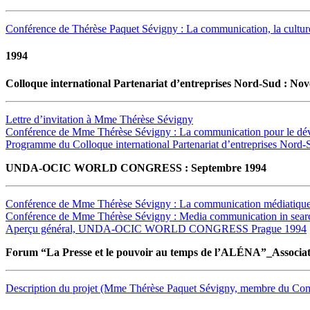
Conférence de Thérèse Paquet Sévigny : La communication, la cultur
1994
Colloque international Partenariat d’entreprises Nord-Sud : No
Lettre d’invitation à Mme Thérèse Sévigny
Conférence de Mme Thérèse Sévigny : La communication pour le dével
Programme du Colloque international Partenariat d’entreprises Nord-
UNDA-OCIC WORLD CONGRESS : Septembre 1994
Conférence de Mme Thérèse Sévigny : La communication médiatique 
Conférence de Mme Thérèse Sévigny : Media communication in searc
Aperçu général, UNDA-OCIC WORLD CONGRESS Prague 1994
Forum “La Presse et le pouvoir au temps de l’ALÉNA”_Associati
Description du projet (Mme Thérèse Paquet Sévigny, membre du Comi