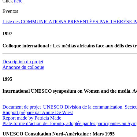
Click
here
Eventos
Liste des COMMUNICATIONS PRÉSENTÉES PAR THÉRÈSE 
1997
Colloque international : Les médias africains face aux défis des t
Description du projet
Annonce du colloque
1995
International UNESCO symposium on Women and the media. Acce
Document de projet_UNESCO Division de la communication. Secteur d
Rapport préparé par Annie De Wiest
Report made by Patricia Made
Plate-forme d’action de Toronto, adoptée par les participantes au Sym
UNESCO Consultation Nord-Américaine : Mars 1995