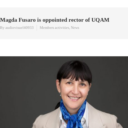
Magda Fusaro is oppointed rector of UQAM
By audiovisuel40933
Members activities
,
News