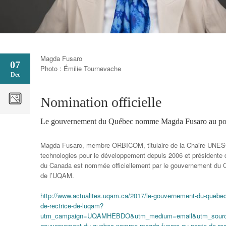
Magda Fusaro
07
Photo : Émilie Tournevache
Dec
Nomination officielle
Le gouvernement du Québec nomme Magda Fusaro au pos
Magda Fusaro, membre ORBICOM, titulaire de la Chaire UNE
technologies pour le développement depuis 2006 et présiden
du Canada est nommée officiellement par le gouvernement du Q
de l’UQAM.
http://www.actualites.uqam.ca/2017/le-gouvernement-du-queb
de-rectrice-de-luqam?
utm_campaign=UQAMHEBDO&utm_medium=email&utm_source
gouvernement-du-quebec-nomme-magda-fusaro-au-poste-de-rec