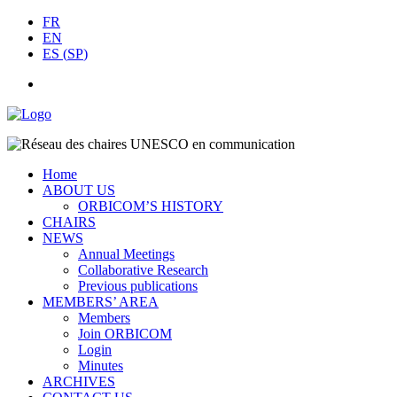
FR
EN
ES
(
SP
)
Home
ABOUT US
ORBICOM’S HISTORY
CHAIRS
NEWS
Annual Meetings
Collaborative Research
Previous publications
MEMBERS’ AREA
Members
Join ORBICOM
Login
Minutes
ARCHIVES