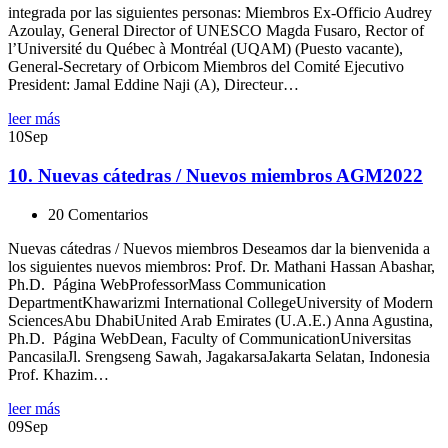
integrada por las siguientes personas: Miembros Ex-Officio Audrey
Azoulay, General Director of UNESCO Magda Fusaro, Rector of
l’Université du Québec à Montréal (UQAM) (Puesto vacante),
General-Secretary of Orbicom Miembros del Comité Ejecutivo
President: Jamal Eddine Naji (A), Directeur…
leer más
10
Sep
10. Nuevas cátedras / Nuevos miembros AGM2022
20 Comentarios
Nuevas cátedras / Nuevos miembros Deseamos dar la bienvenida a
los siguientes nuevos miembros: Prof. Dr. Mathani Hassan Abashar,
Ph.D. Página WebProfessorMass Communication
DepartmentKhawarizmi International CollegeUniversity of Modern
SciencesAbu DhabiUnited Arab Emirates (U.A.E.) Anna Agustina,
Ph.D. Página WebDean, Faculty of CommunicationUniversitas
PancasilaJl. Srengseng Sawah, JagakarsaJakarta Selatan, Indonesia
Prof. Khazim…
leer más
09
Sep