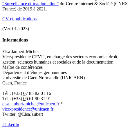
“Surveillance et manipulation”
du Centre Internet & Société (CNRS
France) de 2019 à 2021.
CV et publications
(Ver. 01-2023)
Informations
Elsa Jaubert-Michel
Vice-présidente CFVU, en charge des secteurs économie, droit,
gestion, sciences humaines et sociales et de la documentation
Maître de conférences
Département d’études germaniques
Université de Caen Normandie (UNICAEN)
Caen, France
.
Tél.: (+33)
0
7 85 82 01 16
Tél.: (+33)
0
6 61 90 31 91
elsa.jaubert-michel@unicaen.fr
*
vice-presidence@unicaen.fr
Twitter:
@ElsaJaubert
.
LinkedIn