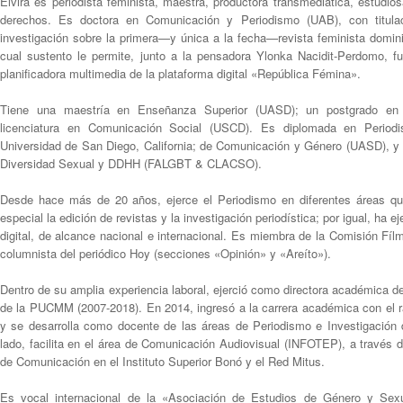
Elvira es periodista feminista, maestra, productora transmediática, estudio
derechos. Es doctora en Comunicación y Periodismo (UAB), con titulac
investigación sobre la primera—y única a la fecha—revista feminista domi
cual sustento le permite, junto a la pensadora Ylonka Nacidit-Perdomo, fu
planificadora multimedia de la plataforma digital «República Fémina».
Tiene una maestría en Enseñanza Superior (UASD); un postgrado en 
licenciatura en Comunicación Social (USCD). Es diplomada en Periodi
Universidad de San Diego, California; de Comunicación y Género (UASD), y
Diversidad Sexual y DDHH (FALGBT & CLACSO).
Desde hace más de 20 años, ejerce el Periodismo en diferentes áreas qu
especial la edición de revistas y la investigación periodística; por igual, ha e
digital, de alcance nacional e internacional. Es miembra de la Comisión F
columnista del periódico Hoy (secciones «Opinión» y «Areíto»).
Dentro de su amplia experiencia laboral, ejerció como directora académica 
de la PUCMM (2007-2018). En 2014, ingresó a la carrera académica con el r
y se desarrolla como docente de las áreas de Periodismo e Investigación 
lado, facilita en el área de Comunicación Audiovisual (INFOTEP), a través d
de Comunicación en el Instituto Superior Bonó y el Red Mitus.
Es vocal internacional de la «Asociación de Estudios de Género y Sexu