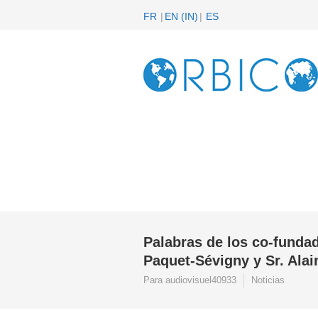
FR
EN
(
IN
)
ES
Palabras de los co-fund
Paquet-Sévigny y Sr. Ala
Para audiovisuel40933
Noticias