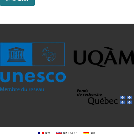
FR
EN
(
AN
)
ES