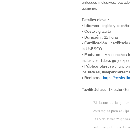
enfoques inclusivos, basados
gobierno.
Detalles clave :
•
Idiomas
: inglés y español
•
Costo
: gratuito
•
Duración
: 12 horas
•
Certificación
: certificado
la UNESCO.
•
Módulos
: IA y derechos h
inclusivos, liderazgo y expe
•
Público objetivo
: funcion
los niveles, independienteme
• Registro
:
https://oxsbs.l
Tawfik Jelassi
, Director Ge
El futuro de la gober
estratégica para equipa
la IA de forma responsa
sistemas públicos de IA