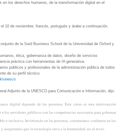
 en los derechos humanos, de la transformación digital en el
 el 10 de noviembre; francés, portugués y árabe a continuación.
 conjunto de la Saïd Business School de la Universidad de Oxford y
umanos, ética, gobernanza de datos, diseño de servicios
riencia práctica con herramientas de IA generativa.
arios públicos y profesionales de la administración pública de todos
nte de su perfil técnico.
ink/unesco
neral Adjunto de la UNESCO para Comunicación e Información, dijo:
nanza digital depende de las personas. Este curso es una intervención
r a los servidores públicos con las competencias necesarias para gobernar
ble e inclusiva. Invirtiendo en las personas, construimos confianza en los
 y aseguramos que la tecnología sirva a la humanidad, no al revés.