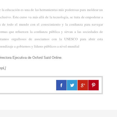
 la educación es una de las herramientas más poderosas para moldear un
inclusivo. Este curso va más allá de la tecnología, se trata de empoderar a
os de todo el mundo con el conocimiento y la confianza para navegar
ormas que refuercen la confianza pública y sirvan a las sociedades de
Estamos orgullosos de asociarnos con la UNESCO para abrir esta
rendizaje a gobiernos y líderes públicos a nivel mundial
Directora Ejecutiva de Oxford Saïd Online.
epL]