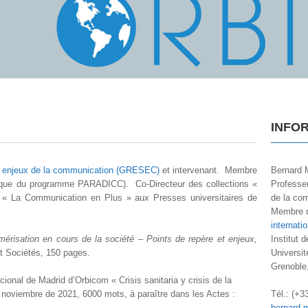
INFO
s enjeux de la communication (GRESEC)
et intervenant. Membre
Bernard 
i que du programme PARADICC). Co-Directeur des collections «
Professeu
« La Communication en Plus » aux Presses universitaires de
de la co
Membre 
internati
érisation en cours de la société – Points de repère et enjeux,
Institut 
t Sociétés, 150 pages.
Universi
Grenoble
onal de Madrid d’Orbicom « Crisis sanitaria y crisis de la
.
 noviembre de 2021, 6000 mots, à paraître dans les Actes :
Tél.: (+3
bernard.