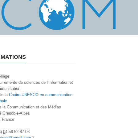
RMATIONS
Miège
r émérite de sciences de l’information et
mmunication
de la
Chaire UNESCO en communication
onale
de la Communication et des Médias
té Grenoble-Alpes
, France
3)
0
4 56 52 87 06
miege@gmail.com
*