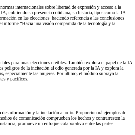
 normas internacionales sobre libertad de expresión y acceso a la
 IA, cubriendo su presencia cotidiana, su historia, tipos como la IA
rmación en las elecciones, haciendo referencia a las conclusiones
l informe “Hacia una visión compartida de la tecnología y la
tales para unas elecciones creíbles. También explora el papel de la IA
s peligros de la incitación al odio generada por la IA y explora la
stas, especialmente las mujeres. Por último, el módulo subraya la
tes y pacíficos.
 desinformación y la incitación al odio. Proporcionará ejemplos de
os medios de comunicación comprueben los hechos y contrarresten la
nstancia, promueve un enfoque colaborativo entre las partes