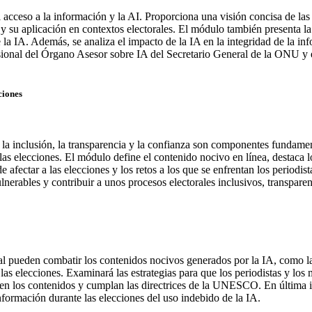
el acceso a la información y la AI. Proporciona una visión concisa de las
 y su aplicación en contextos electorales. El módulo también presenta la
IA. Además, se analiza el impacto de la IA en la integridad de la info
ional del Órgano Asesor sobre IA del Secretario General de la ONU y e
ciones
la inclusión, la transparencia y la confianza son componentes fundamen
 las elecciones. El módulo define el contenido nocivo en línea, destaca lo
e afectar a las elecciones y los retos a los que se enfrentan los periodi
nerables y contribuir a unos procesos electorales inclusivos, transparen
al pueden combatir los contenidos nocivos generados por la IA, como la
n las elecciones. Examinará las estrategias para que los periodistas y l
eren los contenidos y cumplan las directrices de la UNESCO. En última i
información durante las elecciones del uso indebido de la IA.