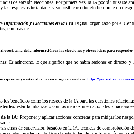
ndial celebrarán elecciones. Por primera vez, la IA podrá utilizarse a
 y las respuestas instantáneas, su posible uso indebido supone un riesg
re
Información y Elecciones en la Era
Digital, organizado por el Ce
rios, con más de
 ecosistema de la información en las elecciones y ofrece ideas para responder a
as. Es asíncrono, lo que significa que no habrá sesiones en directo, y 
nscripciones ya están abiertas en el siguiente enlace:
https://journalismcourses.or
nto los beneficios como los riesgos de la IA para las cuestiones relaciona
stentes:
estar familiarizado con los marcos internacionales y nacionales
 de la IA:
Proponer y aplicar acciones concretas para mitigar los riesgos
esadas.
r sistemas de supervisión basados en la IA, técnicas de comprobación d
civas relacionadas con la IA en la integridad de la información en las e