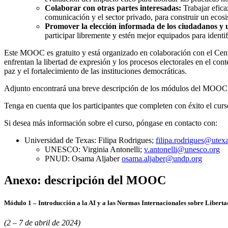
Colaborar con otras partes interesadas:
Trabajar efic
comunicación y el sector privado, para construir un ecosis
Promover la elección informada de los ciudadanos y u
participar libremente y estén mejor equipados para identif
Este MOOC es gratuito y está organizado en colaboración con el Cen
enfrentan la libertad de expresión y los procesos electorales en el co
paz y el fortalecimiento de las instituciones democráticas.
Adjunto encontrará una breve descripción de los módulos del MOOC y u
Tenga en cuenta que los participantes que completen con éxito el curso
Si desea más información sobre el curso, póngase en contacto con:
Universidad de Texas: Filipa Rodrigues;
filipa.rodrigues@utex
UNESCO: Virginia Antonelli;
v.antonelli@unesco.org
PNUD: Osama Aljaber
osama.aljaber@undp.org
Anexo: descripción del MOOC
Módulo 1 – Introducción a la AI y a las Normas Internacionales sobre Libert
(2 – 7 de abril de 2024)