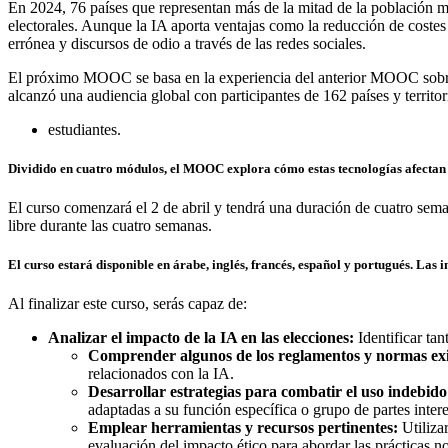
En 2024, 76 países que representan más de la mitad de la población mu
electorales. Aunque la IA aporta ventajas como la reducción de costes
errónea y discursos de odio a través de las redes sociales.
El próximo MOOC se basa en la experiencia del anterior MOOC sob
alcanzó una audiencia global con participantes de 162 países y territo
estudiantes.
Dividido en cuatro módulos, el MOOC explora cómo estas tecnologías afectan al
El curso comenzará el 2 de abril y tendrá una duración de cuatro seman
libre durante las cuatro semanas.
El curso estará disponible en árabe, inglés, francés, español y portugués. Las i
Al finalizar este curso, serás capaz de:
Analizar el impacto de la IA en las elecciones:
Identificar ta
Comprender algunos de los reglamentos y normas exi
relacionados con la IA.
Desarrollar estrategias para combatir el uso indebido
adaptadas a su función específica o grupo de partes inter
Emplear herramientas y recursos pertinentes:
Utiliza
evaluación del impacto ético para abordar las prácticas no