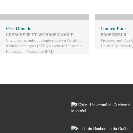
Eric Olmedo
Umaru Pate
C
HERCHEUR ET ANTHROPOLOGUE
PROFESSEUR
Chercheur en anthropologie sociale à l’institut
Professor and Vice 
d’études ethniques (KITA) au sein de Universiti
University, Kashere,
Kebangsaan Malaysia (UKM)